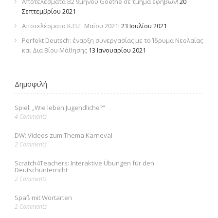
Αποτελέσματα Β2 9μηνου Goethe σε τμήμα εφήβων!
20
Σεπτεμβρίου 2021
Αποτελέσματα Κ.Π.Γ. Μαΐου 2021!
23 Ιουλίου 2021
Perfekt Deutsch: έναρξη συνεργασίας με το Ίδρυμα Νεολαίας
και Δια Βίου Μάθησης
13 Ιανουαρίου 2021
Δημοφιλή
Spiel: „Wie leben Jugendliche?“
4 Comments
DW: Videos zum Thema Karneval
2 Comments
Scratch4Teachers: Interaktive Übungen für den
Deutschunterricht
2 Comments
Spaß mit Wortarten
2 Comments