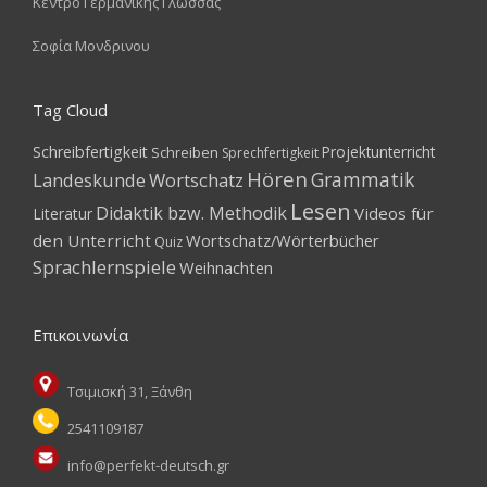
Κέντρο Γερμανικής Γλώσσας
Σοφία Μονδρινου
Tag Cloud
Schreibfertigkeit
Projektunterricht
Schreiben
Sprechfertigkeit
Hören
Grammatik
Landeskunde
Wortschatz
Lesen
Didaktik bzw. Methodik
Videos für
Literatur
den Unterricht
Wortschatz/Wörterbücher
Quiz
Sprachlernspiele
Weihnachten
Επικοινωνία
Τσιμισκή 31, Ξάνθη
2541109187
info@perfekt-deutsch.gr