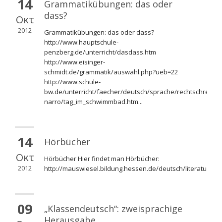
14
Grammatikübungen: das oder
dass?
Οκτ
2012
Grammatikübungen: das oder dass?
http://www.hauptschule-
penzberg.de/unterricht/dasdass.htm
http://www.eisinger-
schmidt.de/grammatik/auswahl.php?ueb=22
http://www.schule-
bw.de/unterricht/faecher/deutsch/sprache/rechtschreibung
narro/tag_im_schwimmbad.htm...
14
Hörbücher
Οκτ
Hörbücher Hier findet man Hörbücher:
2012
http://mauswiesel.bildung.hessen.de/deutsch/literatur_al
09
„Klassendeutsch“: zweisprachige
Herausgabe