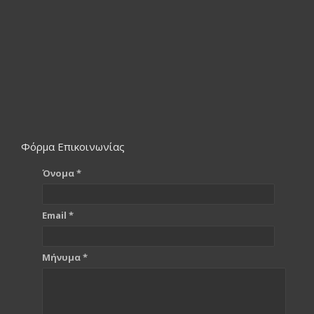
Φόρμα Επικοινωνίας
Όνομα *
Email *
Μήνυμα *