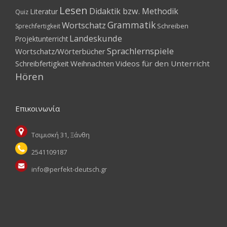
Lesen
Didaktik bzw. Methodik
Literatur
Quiz
Grammatik
Wortschatz
Schreiben
Sprechfertigkeit
Landeskunde
Projektunterricht
Sprachlernspiele
Wortschatz/Wörterbücher
Weihnachten
Videos für den Unterricht
Schreibfertigkeit
Hören
Επικοινωνία
Τσιμισκή 31, Ξάνθη
2541109187
info@perfekt-deutsch.gr