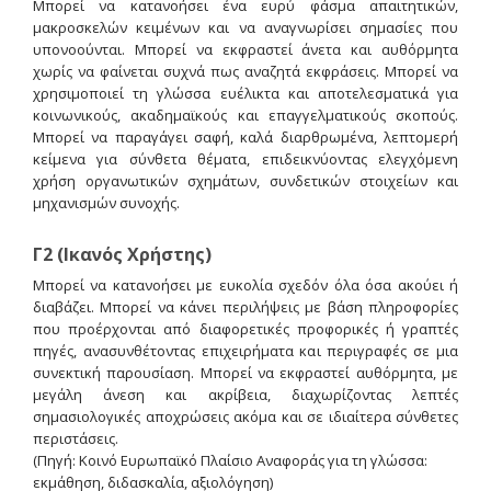
Μπορεί να κατανοήσει ένα ευρύ φάσμα απαιτητικών,
μακρoσκελών κειμένων και να αναγνωρίσει σημασίες που
υπονοούνται. Μπορεί να εκφραστεί άνετα και αυθόρμητα
χωρίς να φαίνεται συχνά πως αναζητά εκφράσεις. Μπορεί να
χρησιμοποιεί τη γλώσσα ευέλικτα και αποτελεσματικά για
κοινωνικούς, ακαδημαϊκούς και επαγγελματικούς σκοπούς.
Μπορεί να παραγάγει σαφή, καλά διαρθρωμένα, λεπτομερή
κείμενα για σύνθετα θέματα, επιδεικνύοντας ελεγχόμενη
χρήση οργανωτικών σχημάτων, συνδετικών στοιχείων και
μηχανισμών συνοχής.
Γ2 (Ικανός Χρήστης)
Μπορεί να κατανοήσει με ευκολία σχεδόν όλα όσα ακούει ή
διαβάζει. Μπορεί να κάνει περιλήψεις με βάση πληροφορίες
που προέρχονται από διαφορετικές προφορικές ή γραπτές
πηγές, ανασυνθέτοντας επιχειρήματα και περιγραφές σε μια
συνεκτική παρουσίαση. Μπορεί να εκφραστεί αυθόρμητα, με
μεγάλη άνεση και ακρίβεια, διαχωρίζοντας λεπτές
σημασιολογικές αποχρώσεις ακόμα και σε ιδιαίτερα σύνθετες
περιστάσεις.
(Πηγή: Κοινό Ευρωπαϊκό Πλαίσιο Αναφοράς για τη γλώσσα:
εκμάθηση, διδασκαλία, αξιολόγηση)