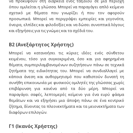
να προκύψουν στη διάρκεια ενός ταξιδιού σε μια περιοχή
όπου ομιλείται η γλώσσα. Μπορεί να παραγάγει απλό κείμενο
σχετικό με θέματα που γνωρίζει ή που τον αφορούν
προσωπικά. Μπορεί να περιγράψει εμπειρίες και γεγονότα,
όνειρα, ελπίδες και φιλοδοξίες και να δώσει συνοπτικά λόγους
και εξηγήσεις για τις γνώμες και τα σχέδιά του.
Β2 (Ανεξάρτητος Χρήστης)
Μπορεί να κατανοήσει τις κύριες ιδέες ενός σύνθετου
κειμένου, τόσο για συγκεκριμένα, όσο και για αφηρημένα
θέματα, συμπεριλαμβανομένων συζητήσεων πάνω σε τεχνικά
ζητήματα της ειδικότητας του. Μπορεί να συνδιαλλαγεί με
κάποια άνεση και αυθορμητισμό που καθιστούν δυνατή τη
συνήθη επικοινωνία με φυσικούς ομιλητές της γλώσσας χωρίς
επιβάρυνση για κανένα από τα δύο μέρη. Μπορεί να
παραγάγει σαφές, λεπτομερές κείμενο για ένα ευρύ φάσμα
θεμάτων και να εξηγήσει μια άποψη πάνω σε ένα κεντρικό
ζήτημα, δίνοντας τα πλεονεκτήματα και τα μειονεκτήματα των
διαφόρων επιλογών.
Γ1 (Ικανός Χρήστης)