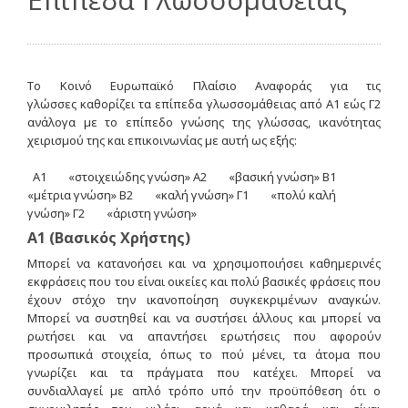
Το Κοινό Ευρωπαϊκό Πλαίσιο Αναφοράς για τις
γλώσσες καθορίζει τα επίπεδα γλωσσομάθειας από Α1 εώς Γ2
ανάλογα με το επίπεδο γνώσης της γλώσσας, ικανότητας
χειρισμού της και επικοινωνίας με αυτή ως εξής:
Α1 «στοιχειώδης γνώση» Α2 «βασική γνώση» Β1
«μέτρια γνώση» Β2 «καλή γνώση» Γ1 «πολύ καλή
γνώση» Γ2 «άριστη γνώση»
Α1 (Βασικός Χρήστης)
Μπορεί να κατανοήσει και να χρησιμοποιήσει καθημερινές
εκφράσεις που του είναι οικείες και πολύ βασικές φράσεις που
έχουν στόχο την ικανοποίηση συγκεκριμένων αναγκών.
Μπορεί να συστηθεί και να συστήσει άλλους και μπορεί να
ρωτήσει και να απαντήσει ερωτήσεις που αφορούν
προσωπικά στοιχεία, όπως το πού μένει, τα άτομα που
γνωρίζει και τα πράγματα που κατέχει. Μπορεί να
συνδιαλλαγεί με απλό τρόπο υπό την προϋπόθεση ότι ο