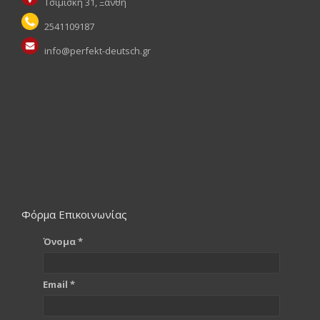
Τσιμισκή 31, Ξάνθη
2541109187
info@perfekt-deutsch.gr
Φόρμα Επικοινωνίας
Όνομα *
Email *