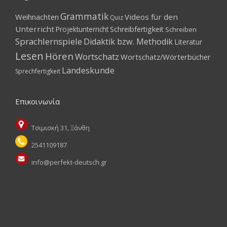
Grammatik
Weihnachten
Videos für den
Quiz
Unterricht
Projektunterricht
Schreibfertigkeit
Schreiben
Sprachlernspiele
Didaktik bzw. Methodik
Literatur
Lesen
Hören
Wortschatz
Wortschatz/Wörterbücher
Landeskunde
Sprechfertigkeit
Επικοινωνία
Τσιμισκή 31, Ξάνθη
2541109187
info@perfekt-deutsch.gr