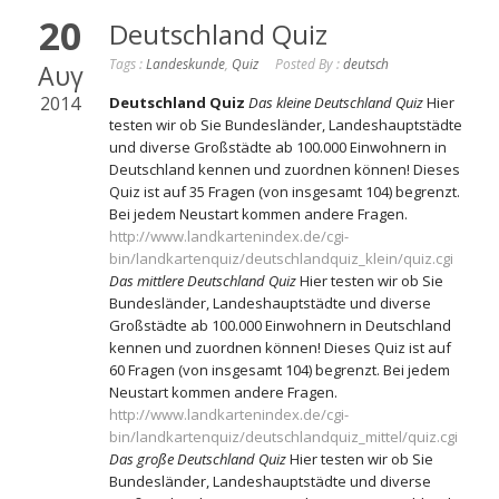
20
Deutschland Quiz
Tags :
Landeskunde
,
Quiz
Posted By :
deutsch
Αυγ
2014
Deutschland Quiz
Das kleine Deutschland Quiz
Hier
testen wir ob Sie Bundesländer, Landeshauptstädte
und diverse Großstädte ab 100.000 Einwohnern in
Deutschland kennen und zuordnen können! Dieses
Quiz ist auf 35 Fragen (von insgesamt 104) begrenzt.
Bei jedem Neustart kommen andere Fragen.
http://www.landkartenindex.de/cgi-
bin/landkartenquiz/deutschlandquiz_klein/quiz.cgi
Das mittlere Deutschland Quiz
Hier testen wir ob Sie
Bundesländer, Landeshauptstädte und diverse
Großstädte ab 100.000 Einwohnern in Deutschland
kennen und zuordnen können! Dieses Quiz ist auf
60 Fragen (von insgesamt 104) begrenzt. Bei jedem
Neustart kommen andere Fragen.
http://www.landkartenindex.de/cgi-
bin/landkartenquiz/deutschlandquiz_mittel/quiz.cgi
Das große Deutschland Quiz
Hier testen wir ob Sie
Bundesländer, Landeshauptstädte und diverse