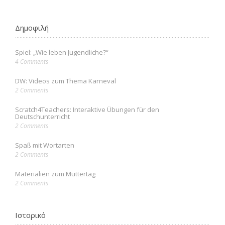
Δημοφιλή
Spiel: „Wie leben Jugendliche?“
4 Comments
DW: Videos zum Thema Karneval
2 Comments
Scratch4Teachers: Interaktive Übungen für den
Deutschunterricht
2 Comments
Spaß mit Wortarten
2 Comments
Materialien zum Muttertag
2 Comments
Ιστορικό