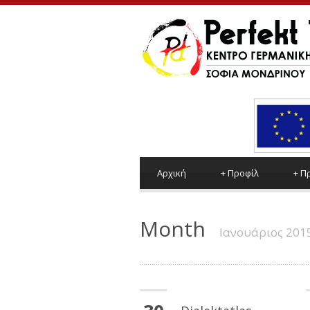
Αρχική
+
Προφίλ
+
Π
Month
Ιανουάριος 201