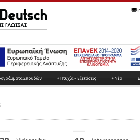
i
ρoγράμματα Σπουδών
+
Πτυχία – Εξετάσεις
+
Νέα
Ε
5