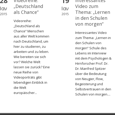
28
19
Videoreihe:
Interessantes
„Deutschland
Video zum
Ιαν
Ιαν
als Chance“
Thema: „Lernen
2015
2015
in den Schulen
Videoreihe:
von morgen“
„Deutschland als
Chance“ Menschen
Interessantes Video
aus aller Welt kommen
zum Thema: „Lernen in
nach Deutschland, um
den Schulen von
hier zu studieren, zu
morgen“ Schule des
arbeiten und zu leben.
Lebens im Interview
Wie bereiten sie sich
mit dem Psychologen &
vor? Welche Welt
Hirnforscher Prof. Dr.
lassen sie zurück? Eine
Dr. Manfred Spitzer
neue Reihe von
über die Bedeutung
Videoporträts gibt
von Neugier, Flow,
lebendigen Einblick in
Begeisterung und
die Welt
Selbstvertrauen in den
europäischer...
Schulen von morgen....