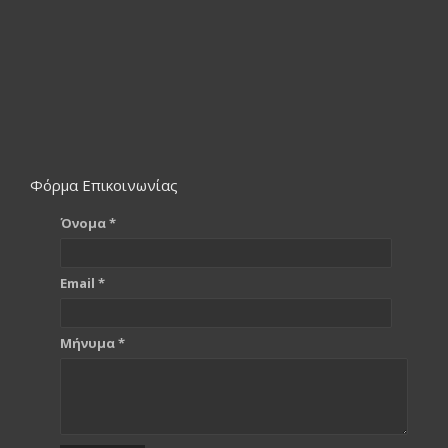
Φόρμα Επικοινωνίας
Όνομα *
Email *
Μήνυμα *