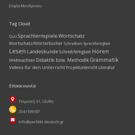
Σοφία Μονδρινου
Tag Cloud
Sprachlernspiele
Wortschatz
Quiz
Wortschatz/Wörterbücher
Schreiben
Sprechfertigkeit
Lesen
Hören
Landeskunde
Schreibfertigkeit
Grammatik
Didaktik bzw. Methodik
Weihnachten
Videos für den Unterricht
Projektunterricht
Literatur
Επικοινωνία
Τσιμισκή 31, Ξάνθη
2541109187
info@perfekt-deutsch.gr