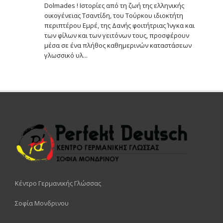
Dolmades ! Ιστορίες από τη ζωή της ελληνικής
οικογένειας Τσαντίδη, του Τούρκου ιδιοκτήτη
περιπτέρου Εμρέ, της Δανής φοιτήτριας Ίνγκα και
των φίλων και των γειτόνων τους, προσφέρουν
μέσα σε ένα πλήθος καθημερινών καταστάσεων
γλωσσικό υλ...
Κέντρο Γερμανικής Γλώσσας
Σοφία Μονδρινου