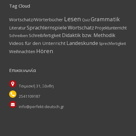
Tag Cloud
Lesen
Grammatik
Wortschatz/Wörterbücher
Quiz
Sprachlernspiele
Wortschatz
Literatur
Projektunterricht
Didaktik bzw. Methodik
Schreibfertigkeit
Schreiben
Landeskunde
Videos für den Unterricht
Sprechfertigkeit
Hören
Weihnachten
Επικοινωνία
Τσιμισκή 31, Ξάνθη
2541109187
info@perfekt-deutsch.gr