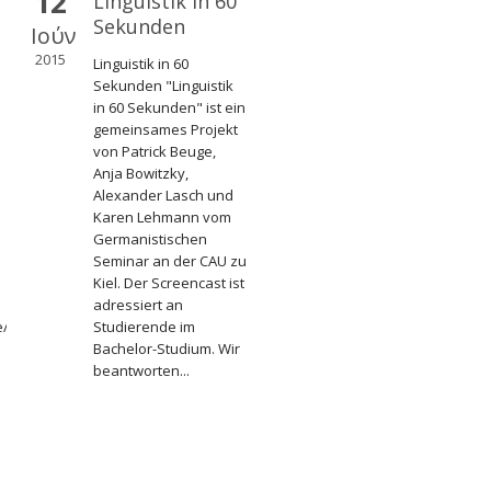
12
Linguistik in 60
Sekunden
Ιούν
2015
Linguistik in 60
Sekunden "Linguistik
in 60 Sekunden" ist ein
gemeinsames Projekt
von Patrick Beuge,
Anja Bowitzky,
Alexander Lasch und
Karen Lehmann vom
Germanistischen
Seminar an der CAU zu
Kiel. Der Screencast ist
adressiert an
e/falsche-
Studierende im
Bachelor-Studium. Wir
beantworten...