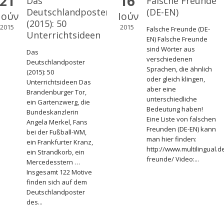
21
16
Das
Falsche Freunde
Deutschlandposter
(DE-EN)
Ιούν
Ιούν
(2015): 50
2015
2015
Falsche Freunde (DE-
Unterrichtsideen
EN) Falsche Freunde
sind Wörter aus
Das
verschiedenen
Deutschlandposter
Sprachen, die ähnlich
(2015): 50
oder gleich klingen,
Unterrichtsideen Das
aber eine
Brandenburger Tor,
unterschiedliche
ein Gartenzwerg, die
Bedeutung haben!
Bundeskanzlerin
Eine Liste von falschen
Angela Merkel, Fans
Freunden (DE-EN) kann
bei der Fußball-WM,
man hier finden:
ein Frankfurter Kranz,
http://www.multilingual.d
ein Strandkorb, ein
freunde/ Video:...
Mercedesstern …
Insgesamt 122 Motive
finden sich auf dem
Deutschlandposter
des...