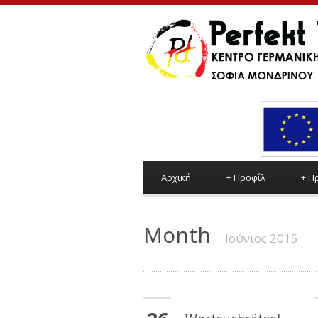
Αρχική
+
Προφίλ
+
Π
Month
Ιούνιος 2015