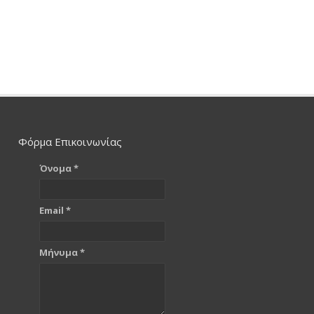
Φόρμα Επικοινωνίας
Όνομα *
Email *
Μήνυμα *