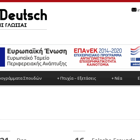
i
ρoγράμματα Σπουδών
+
Πτυχία – Εξετάσεις
+
Νέα
Ε