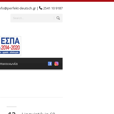
nfo@perfekt-deutsch.gr |
2541 10 9187
πικοινωνία