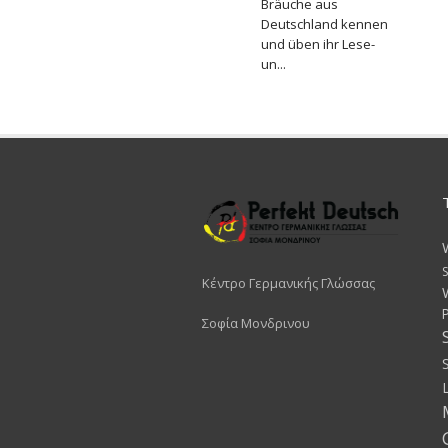
Bräuche aus
Deutschland kennen
und üben ihr Lese-
un...
S
Κέντρο Γερμανικής Γλώσσας
Σοφία Μονδρινου