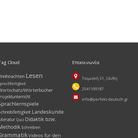
Tag Cloud
Επικοινωνία
Lesen
Weihnachten
Τσιμισκή 31, Ξάνθη
prechfertigkeit
2541109187
Wortschatz/Wörterbücher
Projektunterricht
info@perfekt-deutsch.gr
Sprachlernspiele
Landeskunde
Schreibfertigkeit
Didaktik bzw.
Literatur
Quiz
Methodik
Schreiben
Grammatik
Videos für den