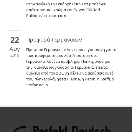
στην αγγλική του εκδοχή (όπου τα μπαλόνια
απέκτησαν και χρώμα και έγιναν "99 Red
Balloons") και κατέκτησ...
22
Προφορά Γερμανικών
Αυγ
Προφορά Γερμανικών Δεν είσαι σίγουρος/η για το
2016
πως προφέρεται μια λέξη/πρόταση στα
Γερμανικά; Κανένα πρόβλημα! Πληκτρολόγησε
την, διάλεξε ως γλώσσα τα Γερμανικά, έπειτα
διάλεξε από ποια φωνή θέλεις να ακούσεις αυτό
που πληκτρολόγησες! Η Anna, η Κatrin, η Steffi, ο
Stefan και ο...