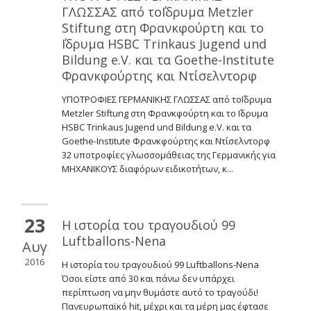
ΓΛΩΣΣΑΣ από το΄Ιδρυμα Metzler
Stiftung στη Φρανκφούρτη και το
΄Ιδρυμα HSBC Trinkaus Jugend und
Bildung e.V. και τα Goethe-Institute
Φρανκφούρτης και Ντίσελντορφ
ΥΠΟΤΡΟΦΙΕΣ ΓΕΡΜΑΝΙΚΗΣ ΓΛΩΣΣΑΣ από το΄Ιδρυμα
Metzler Stiftung στη Φρανκφούρτη και το ΄Ιδρυμα
HSBC Trinkaus Jugend und Bildung e.V. και τα
Goethe-Institute Φρανκφούρτης και Ντίσελντορφ
32 υποτροφίες γλωσσομάθειας της Γερμανικής για
ΜΗΧΑΝΙΚΟΥΣ διαφόρων ειδικοτήτων, κ...
23
Η ιστορία του τραγουδιού 99
Luftballons-Nena
Αυγ
2016
Η ιστορία του τραγουδιού 99 Luftballons-Nena
Όσοι είστε από 30 και πάνω δεν υπάρχει
περίπτωση να μην θυμάστε αυτό το τραγούδι!
Πανευρωπαϊκό hit, μέχρι και τα μέρη μας έφτασε