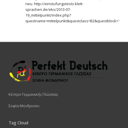
neu. http://einstufungstests.klett-
sprachen.de/eks/2013-07-
19_mittelpunkt/index.php?
questname=mittelpunkt&questclass=B2&questblock=1
Κέντρο Γερμανικής Γλώσσας
Σοφία Μονδρινου
Tag Cloud