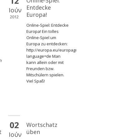
12
Online-Spiel:
Entdecke
Ιούν
Europa!
2012
Online-Spiel: Entdecke
Europa! Ein tolles
Online-Spiel um
Europa zu entdecken:
http://europa.eu/europago/explore/init.jsp?
language=de Man
mar_2012/puzzles/deutsch/uhrzeiten_01.pdf
kann allein oder mit
Freunden bzw.
Mitschülern spielen.
Viel Spaß!
02
Wortschatz
t
üben
Ιούν