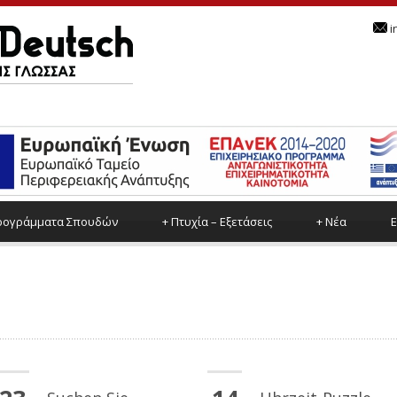
i
ρoγράμματα Σπουδών
+
Πτυχία – Εξετάσεις
+
Νέα
Ε