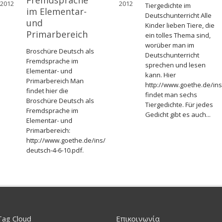
Fremdsprache
2012
2012
Tiergedichte im
im Elementar-
Deutschunterricht Alle
und
Kinder lieben Tiere, die
Primarbereich
ein tolles Thema sind,
worüber man im
Broschüre Deutsch als
Deutschunterricht
Fremdsprache im
sprechen und lesen
Elementar- und
kann. Hier
Primarbereich Man
http://www.goethe.de/in
findet hier die
findet man sechs
mol/mpr/fra/deindex.htm
Broschüre Deutsch als
Tiergedichte. Für jedes
Fremdsprache im
Gedicht gibt es auch...
Elementar- und
Primarbereich:
http://www.goethe.de/ins/si/lju/pro/materialien/fr-
deutsch-4-6-10.pdf.
Tag Cloud
Επικοινωνία