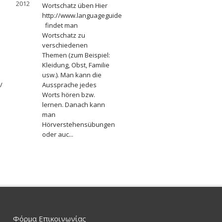
2012
Wortschatz üben Hier
http://www.languageguide.org/german/vocabulary/
findet man
Wortschatz zu
verschiedenen
Themen (zum Beispiel:
Kleidung, Obst, Familie
usw.). Man kann die
s/sk/bra/lhr/mat/tgu/zme/deindex.htm
Aussprache jedes
Worts hören bzw.
lernen. Danach kann
man
Hörverstehensübungen
oder auc...
Φόρμα Επικοινωνίας