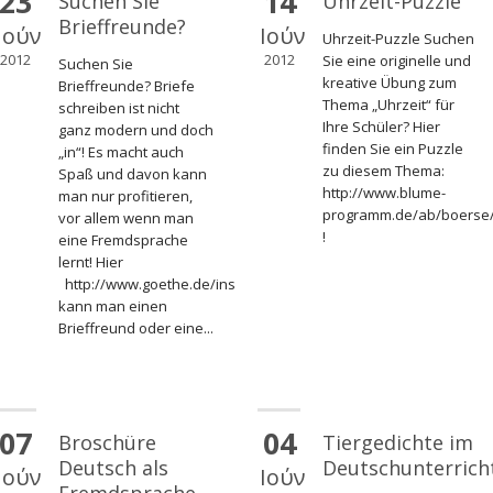
23
14
Suchen Sie
Uhrzeit-Puzzle
Brieffreunde?
Ιούν
Ιούν
Uhrzeit-Puzzle Suchen
2012
2012
Sie eine originelle und
Suchen Sie
kreative Übung zum
Brieffreunde? Briefe
Thema „Uhrzeit“ für
schreiben ist nicht
Ihre Schüler? Hier
ganz modern und doch
finden Sie ein Puzzle
„in“! Es macht auch
zu diesem Thema:
Spaß und davon kann
http://www.blume-
man nur profitieren,
programm.de/ab/boerse/
vor allem wenn man
!
eine Fremdsprache
/ath/Grundschulflyer.pdf
lernt! Hier
http://www.goethe.de/ins/de/prj/brf/deindex.htm
kann man einen
Brieffreund oder eine...
07
04
Broschüre
Tiergedichte im
Deutsch als
Deutschunterrich
Ιούν
Ιούν