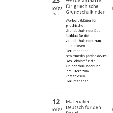
23
Werbefaltblätter
für griechische
Ιούν
Grundschulkinder
2012
Werbefaltblätter für
griechische
Grundschulkinder Das
Faltblatt für die
Grundschulkinder zum
kostenlosen
Herunterladen:
http://media.goethe.de/ins/gr
Das Faltblatt für die
Grundschulkinder und
ihre Eltern zum
kostenlosen
Herunterladen:...
12
Materialien:
Deutsch für den
Ιούν