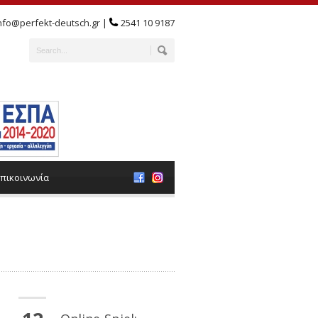
nfo@perfekt-deutsch.gr |
2541 10 9187
πικοινωνία