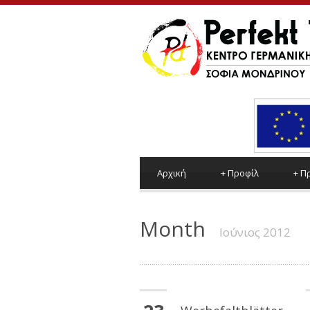
Αρχική
+
Προφίλ
+
Π
Month
Ιούνιος 2012