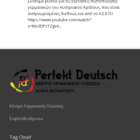
Σύντομο βίντεο για τις εξετάσεις πιστοποίησης
γερμανικών του Αυστριακού Κράτους, που είναι
αναγνωρισμένες διεθνώς και από το Α.Σ.Ε.Π.!
https://www.youtube.com/watch?
v=Ms3DPzTZgvA...
Κέντρο Γερμανικής Γλώσσας
Σοφία Μονδρινου
Tag Cloud