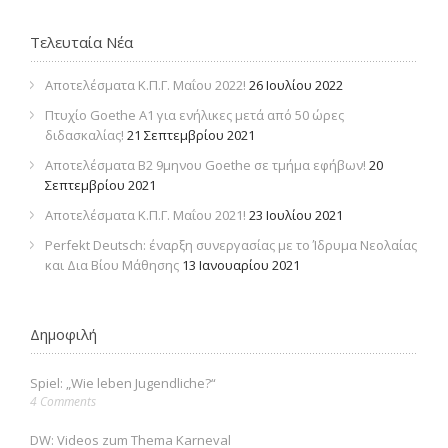
Τελευταία Νέα
Αποτελέσματα Κ.Π.Γ. Μαΐου 2022!
26 Ιουλίου 2022
Πτυχίο Goethe Α1 για ενήλικες μετά από 50 ώρες
διδασκαλίας!
21 Σεπτεμβρίου 2021
Αποτελέσματα Β2 9μηνου Goethe σε τμήμα εφήβων!
20
Σεπτεμβρίου 2021
Αποτελέσματα Κ.Π.Γ. Μαΐου 2021!
23 Ιουλίου 2021
Perfekt Deutsch: έναρξη συνεργασίας με το Ίδρυμα Νεολαίας
και Δια Βίου Μάθησης
13 Ιανουαρίου 2021
Δημοφιλή
Spiel: „Wie leben Jugendliche?“
4 Comments
DW: Videos zum Thema Karneval