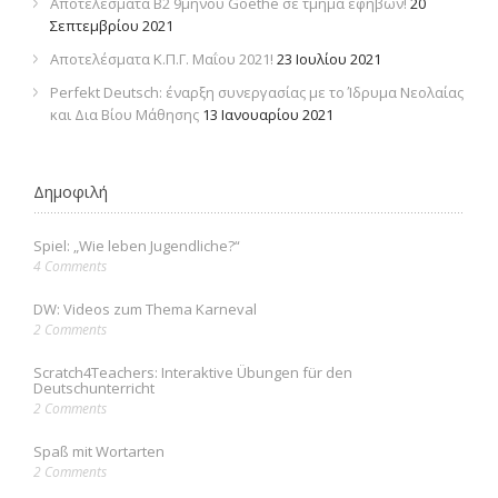
Αποτελέσματα Β2 9μηνου Goethe σε τμήμα εφήβων!
20
Σεπτεμβρίου 2021
Αποτελέσματα Κ.Π.Γ. Μαΐου 2021!
23 Ιουλίου 2021
Perfekt Deutsch: έναρξη συνεργασίας με το Ίδρυμα Νεολαίας
και Δια Βίου Μάθησης
13 Ιανουαρίου 2021
Δημοφιλή
Spiel: „Wie leben Jugendliche?“
4 Comments
DW: Videos zum Thema Karneval
2 Comments
Scratch4Teachers: Interaktive Übungen für den
Deutschunterricht
2 Comments
Spaß mit Wortarten
2 Comments