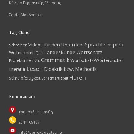
Κέντρο Γερμανικής Γλώσσας
Σοφία Μονδρινου
Tag Cloud
Sprachlernspiele
Videos für den Unterricht
Schreiben
Landeskunde
Wortschatz
Weihnachten
Quiz
Grammatik
Wortschatz/Wörterbücher
Projektunterricht
Lesen
Didaktik bzw. Methodik
Literatur
Hören
Schreibfertigkeit
Sprechfertigkeit
Επικοινωνία
Τσιμισκή 31, Ξάνθη
2541109187
info@perfekt-deutsch.gr