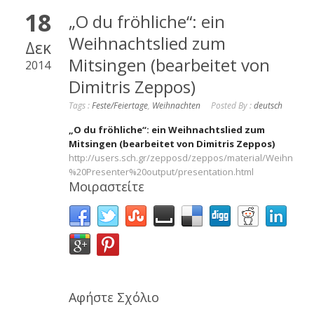
18
„O du fröhliche“: ein
Weihnachtslied zum
Δεκ
Mitsingen (bearbeitet von
2014
Dimitris Zeppos)
Tags :
Feste/Feiertage
,
Weihnachten
Posted By :
deutsch
„O du fröhliche“: ein Weihnachtslied zum
Mitsingen (bearbeitet von Dimitris Zeppos)
http://users.sch.gr/zepposd/zeppos/material/Weihnach
%20Presenter%20output/presentation.html
Μοιραστείτε
Αφήστε Σχόλιο