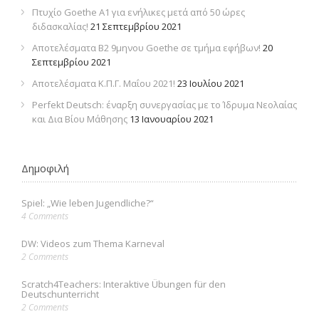
Πτυχίο Goethe Α1 για ενήλικες μετά από 50 ώρες
διδασκαλίας!
21 Σεπτεμβρίου 2021
Αποτελέσματα Β2 9μηνου Goethe σε τμήμα εφήβων!
20
Σεπτεμβρίου 2021
Αποτελέσματα Κ.Π.Γ. Μαΐου 2021!
23 Ιουλίου 2021
Perfekt Deutsch: έναρξη συνεργασίας με το Ίδρυμα Νεολαίας
και Δια Βίου Μάθησης
13 Ιανουαρίου 2021
Δημοφιλή
Spiel: „Wie leben Jugendliche?“
4 Comments
DW: Videos zum Thema Karneval
2 Comments
Scratch4Teachers: Interaktive Übungen für den
Deutschunterricht
2 Comments