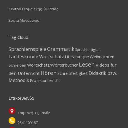
Κέντρο Γερμανικής Γλώσσας
Σοφία Μονδρινου
Tag Cloud
Grammatik
Sprachlernspiele
Sprechfertigkeit
Landeskunde
Wortschatz
Weihnachten
Literatur
Quiz
Lesen
Wortschatz/Wörterbücher
Videos für
Schreiben
Hören
Didaktik bzw.
den Unterricht
Schreibfertigkeit
Methodik
Projektunterricht
Επικοινωνία
Τσιμισκή 31, Ξάνθη
2541109187