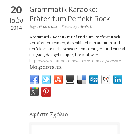
20
Grammatik Karaoke:
Präteritum Perfekt Rock
Ιούν
Tags :
Grammatik
Posted By :
deutsch
2014
Grammatik Karaoke: Präteritum Perfekt Rock
Verbformen reimen, das hilft sehr. Präteritum und
Perfekt? Gar nicht schwer! Einmal mit „er“ und einmal
mit „sie“, das geht super, hör mal, wie:
http://www.youtube.com/watch?v=dRBx7QwWsWA
Μοιραστείτε
Αφήστε Σχόλιο