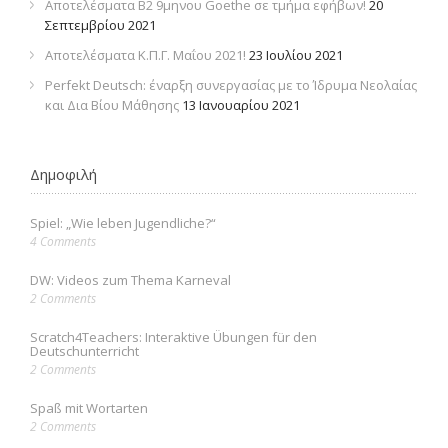
Αποτελέσματα Β2 9μηνου Goethe σε τμήμα εφήβων!
20
Σεπτεμβρίου 2021
Αποτελέσματα Κ.Π.Γ. Μαΐου 2021!
23 Ιουλίου 2021
Perfekt Deutsch: έναρξη συνεργασίας με το Ίδρυμα Νεολαίας
και Δια Βίου Μάθησης
13 Ιανουαρίου 2021
Δημοφιλή
Spiel: „Wie leben Jugendliche?“
4 Comments
DW: Videos zum Thema Karneval
2 Comments
Scratch4Teachers: Interaktive Übungen für den
Deutschunterricht
2 Comments
Spaß mit Wortarten
2 Comments