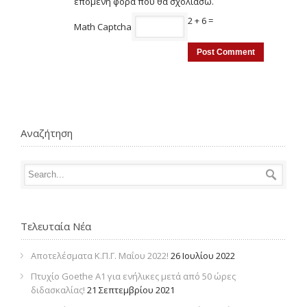
επόμενη φορά που θα σχολιάσω.
2 + 6 =
Math Captcha
Αναζήτηση
Τελευταία Νέα
Αποτελέσματα Κ.Π.Γ. Μαΐου 2022!
26 Ιουλίου 2022
Πτυχίο Goethe Α1 για ενήλικες μετά από 50 ώρες
διδασκαλίας!
21 Σεπτεμβρίου 2021