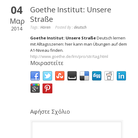
04
Goethe Institut: Unsere
Straße
Μαρ
Tags :
Hören
Posted By :
deutsch
2014
Goethe Institut: Unsere Straße
Deutsch lernen
mit Alltagsszenen: hier kann man Übungen auf dem
A1-Niveau finden.
http://www.goethe.de/lrn/pro/str/tag.html
Μοιραστείτε
Αφήστε Σχόλιο