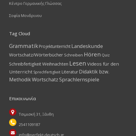
Κέντρο Γερμανικής Γλώσσας
Σοφία Μονδρινου
Tag Cloud
Grammatik
Landeskunde
Projektunterricht
Hören
Wortschatz/Wörterbücher
Schreiben
Quiz
Lesen
Weihnachten
Videos für den
Schreibfertigkeit
Didaktik bzw.
Unterricht
Literatur
Sprechfertigkeit
Wortschatz
Sprachlernspiele
Methodik
Επικοινωνία
Τσιμισκή 31, Ξάνθη
2541109187
info@perfekt-deutsch.gr