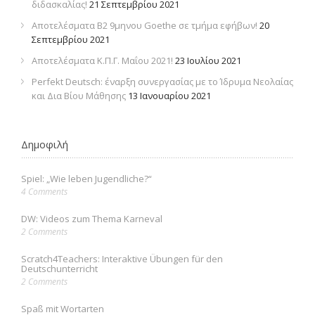
διδασκαλίας!
21 Σεπτεμβρίου 2021
Αποτελέσματα Β2 9μηνου Goethe σε τμήμα εφήβων!
20
Σεπτεμβρίου 2021
Αποτελέσματα Κ.Π.Γ. Μαΐου 2021!
23 Ιουλίου 2021
Perfekt Deutsch: έναρξη συνεργασίας με το Ίδρυμα Νεολαίας
και Δια Βίου Μάθησης
13 Ιανουαρίου 2021
Δημοφιλή
Spiel: „Wie leben Jugendliche?“
4 Comments
DW: Videos zum Thema Karneval
2 Comments
Scratch4Teachers: Interaktive Übungen für den
Deutschunterricht
2 Comments
Spaß mit Wortarten