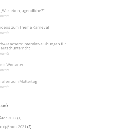
: „Wie leben Jugendliche?“
ments
Videos zum Thema Karneval
ments
ch4Teachers: Interaktive Übungen für
eutschunterricht
ments
mit Wortarten
ments
ialien zum Muttertag
ments
ρικό
λιος 2022
(1)
πτέμβριος 2021
(2)