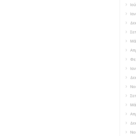
Ιού
Ια
Δε
Σε
Μά
Απ
Φε
Ια
Δε
Νο
Σε
Μά
Απ
Δε
Νο