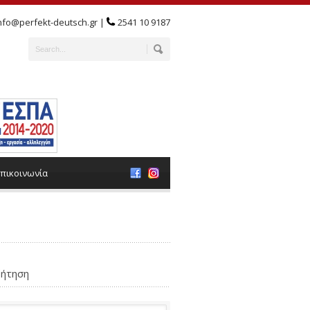
nfo@perfekt-deutsch.gr |
2541 10 9187
πικοινωνία
ήτηση