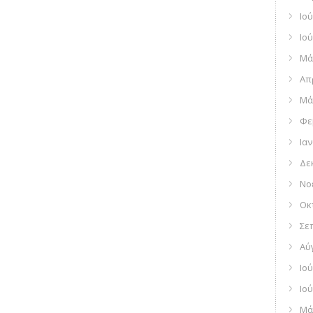
Ιού
Ιού
Μά
Απ
Μά
Φε
Ια
Δε
Νο
Οκ
Σε
Αύ
Ιού
Ιού
Μά