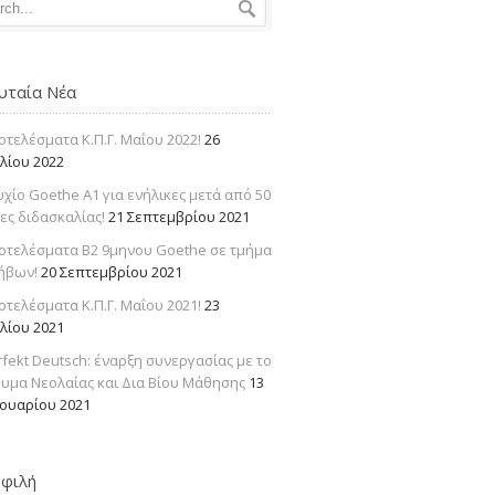
υταία Νέα
οτελέσματα Κ.Π.Γ. Μαΐου 2022!
26
υλίου 2022
υχίο Goethe Α1 για ενήλικες μετά από 50
ες διδασκαλίας!
21 Σεπτεμβρίου 2021
οτελέσματα Β2 9μηνου Goethe σε τμήμα
ήβων!
20 Σεπτεμβρίου 2021
οτελέσματα Κ.Π.Γ. Μαΐου 2021!
23
υλίου 2021
rfekt Deutsch: έναρξη συνεργασίας με το
ρυμα Νεολαίας και Δια Βίου Μάθησης
13
νουαρίου 2021
φιλή