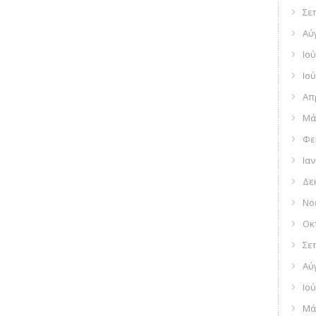
Σε
Αύ
Ιού
Ιού
Απ
Μά
Φε
Ια
Δε
Νο
Οκ
Σε
Αύ
Ιού
Μά