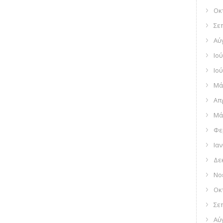
Οκ
Σε
Αύ
Ιού
Ιού
Μά
Απ
Μά
Φε
Ια
Δε
Νο
Οκ
Σε
Αύ