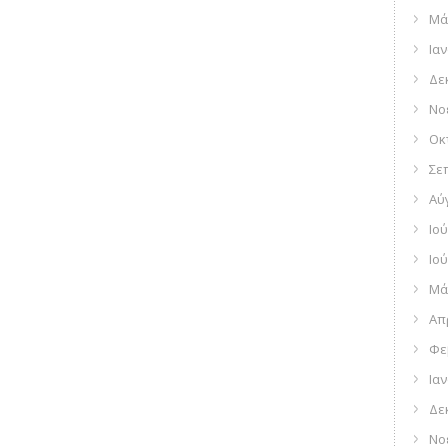
Μά
Ια
Δε
Νο
Οκ
Σε
Αύ
Ιού
Ιού
Μά
Απ
Φε
Ια
Δε
Νο