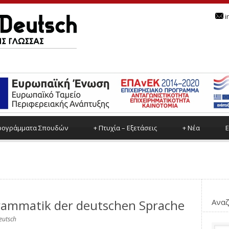
i
ρoγράμματα Σπουδών
+
Πτυχία – Εξετάσεις
+
Νέα
Ε
Grammatik der deutschen Sprache
Αναζ
eutsch