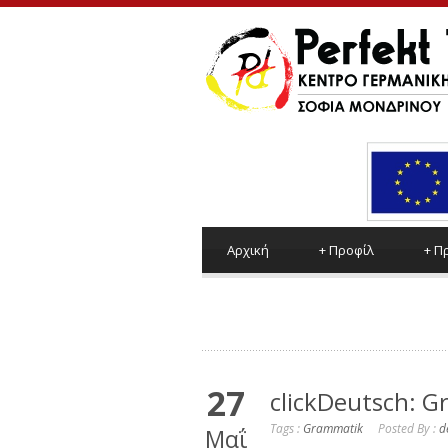
Αρχική
+
Προφίλ
+
Π
27
clickDeutsch: 
Tags :
Grammatik
Posted By :
d
Μαΐ