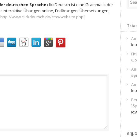
der deutschen Sprache
clickDeutsch ist eine Grammatik der
t interaktive Übungen online, Erklärungen, Übersetzungen,
.
http://www.clickdeutsch.de/cms/website.php?
Τελε
Απ
Ιο
Πτ
ώρ
Απ
εφ
Απ
Ιο
Pe
Ίδ
Ια
Δημο