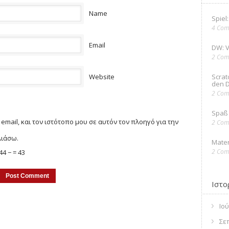
Name
Spiel
4 Com
Email
DW: 
2 Com
Website
Scrat
den D
2 Com
Spaß 
email, και τον ιστότοπο μου σε αυτόν τον πλοηγό για την
2 Com
λιάσω.
Mater
2 Com
44 −
= 43
Ιστο
Ιού
Σε