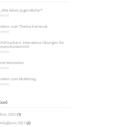
: „Wie leben Jugendliche?“
ments
Videos zum Thema Karneval
ments
ch4Teachers: Interaktive Übungen für
eutschunterricht
ments
mit Wortarten
ments
ialien zum Muttertag
ments
ρικό
λιος 2022
(1)
πτέμβριος 2021
(2)