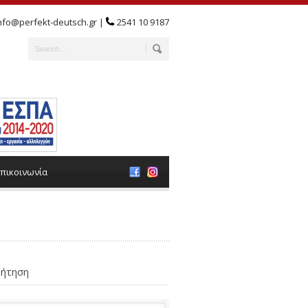
nfo@perfekt-deutsch.gr |
2541 10 9187
πικοινωνία
ήτηση