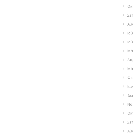
Οκ
Σε
Αύ
Ιού
Ιού
Μά
Απ
Μά
Φε
Ια
Δε
Νο
Οκ
Σε
Αύ