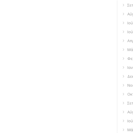
Σε
Αύ
Ιού
Ιού
Απ
Μά
Φε
Ια
Δε
Νο
Οκ
Σε
Αύ
Ιού
Μά