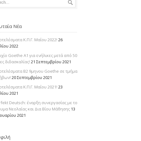
υταία Νέα
οτελέσματα Κ.Π.Γ. Μαΐου 2022!
26
υλίου 2022
υχίο Goethe Α1 για ενήλικες μετά από 50
ες διδασκαλίας!
21 Σεπτεμβρίου 2021
οτελέσματα Β2 9μηνου Goethe σε τμήμα
ήβων!
20 Σεπτεμβρίου 2021
οτελέσματα Κ.Π.Γ. Μαΐου 2021!
23
υλίου 2021
rfekt Deutsch: έναρξη συνεργασίας με το
ρυμα Νεολαίας και Δια Βίου Μάθησης
13
νουαρίου 2021
φιλή