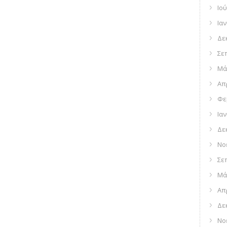
Ιού
Ια
Δε
Σε
Μά
Απ
Φε
Ια
Δε
Νο
Σε
Μά
Απ
Δε
Νο