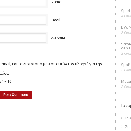
Name
Spiel
4 Com
Email
DW: 
2 Com
Website
Scrat
den D
2 Com
email, και τον ιστότοπο μου σε αυτόν τον πλοηγό για την
Spaß 
2 Com
λιάσω.
24 − 16 =
Mater
2 Com
Ιστο
Ιού
Σε