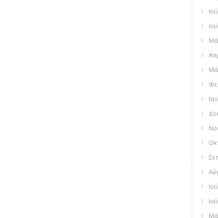
Ιού
Ιού
Μά
Απ
Μά
Φε
Ια
Δε
Νο
Οκ
Σε
Αύ
Ιού
Ιού
Μά