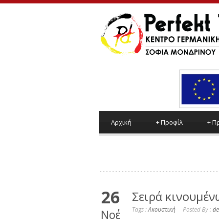
Αρχική
+
Προφίλ
+
Π
26
Σειρά κινουμένω
Tags :
Ακουστική
Posted By :
de
Νοέ