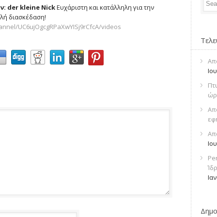
: der kleine Nick
Ευχάριστη και κατάλληλη για την
αλή διασκέδαση!
annel/UC6ujOgcgRPaXwYISj9rCfcA/videos
Τελε
Απ
Ιο
Πτ
ώρ
Απ
εφ
Απ
Ιο
Pe
Ίδ
Ια
Δημο