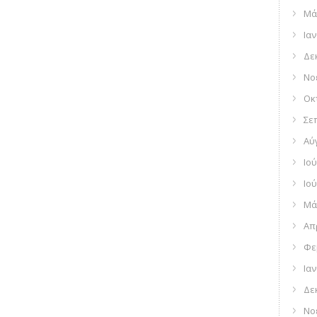
Μά
Ια
Δε
Νο
Οκ
Σε
Αύ
Ιού
Ιού
Μά
Απ
Φε
Ια
Δε
Νο