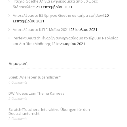
Πτυχίο Goethe Α1 για ενήλικες μετά από 50 ώρες
διδασκαλίας!
21 Σεπτεμβρίου 2021
Αποτελέσματα Β2 9μηνου Goethe σε τμήμα εφήβων!
20
Σεπτεμβρίου 2021
Αποτελέσματα Κ.Π.Γ. Μαΐου 2021!
23 Ιουλίου 2021
Perfekt Deutsch: έναρξη συνεργασίας με το Ίδρυμα Νεολαίας
και Δια Βίου Μάθησης
13 Ιανουαρίου 2021
Δημοφιλή
Spiel: „Wie leben Jugendliche?“
4 Comments
DW: Videos zum Thema Karneval
2 Comments
Scratch4Teachers: Interaktive Übungen für den
Deutschunterricht
2 Comments