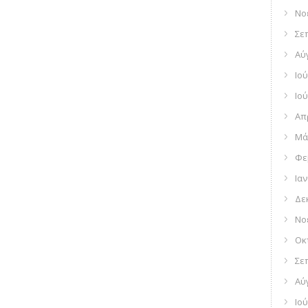
Νο
Σε
Αύ
Ιού
Ιού
Απ
Μά
Φε
Ια
Δε
Νο
Οκ
Σε
Αύ
Ιού