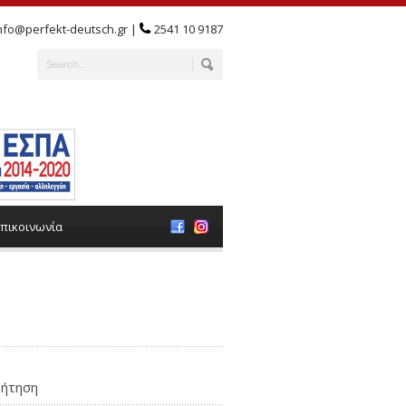
nfo@perfekt-deutsch.gr |
2541 10 9187
πικοινωνία
ήτηση