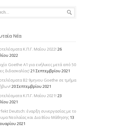
υταία Νέα
οτελέσματα Κ.Π.Γ. Μαΐου 2022!
26
υλίου 2022
υχίο Goethe Α1 για ενήλικες μετά από 50
ες διδασκαλίας!
21 Σεπτεμβρίου 2021
οτελέσματα Β2 9μηνου Goethe σε τμήμα
ήβων!
20 Σεπτεμβρίου 2021
οτελέσματα Κ.Π.Γ. Μαΐου 2021!
23
υλίου 2021
rfekt Deutsch: έναρξη συνεργασίας με το
ρυμα Νεολαίας και Δια Βίου Μάθησης
13
νουαρίου 2021