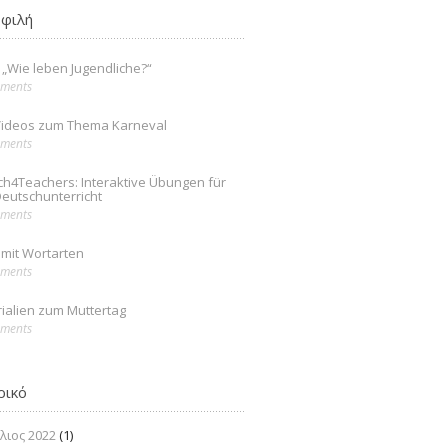
φιλή
: „Wie leben Jugendliche?“
ments
Videos zum Thema Karneval
ments
ch4Teachers: Interaktive Übungen für
eutschunterricht
ments
mit Wortarten
ments
ialien zum Muttertag
ments
ρικό
λιος 2022
(1)