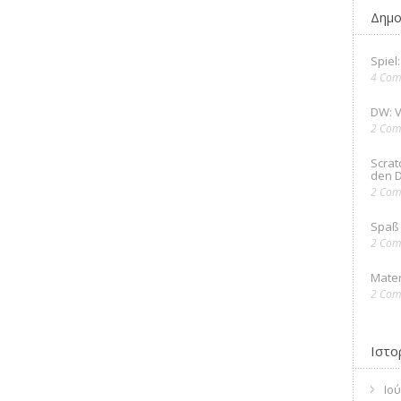
Δημο
Spiel
4 Com
DW: 
2 Com
Scrat
den D
2 Com
Spaß 
2 Com
Mater
2 Com
Ιστο
Ιού