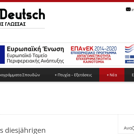
i
ρoγράμματα Σπουδών
+
Πτυχία – Εξετάσεις
+
Νέα
Ε
Αναζ
 diesjährigen