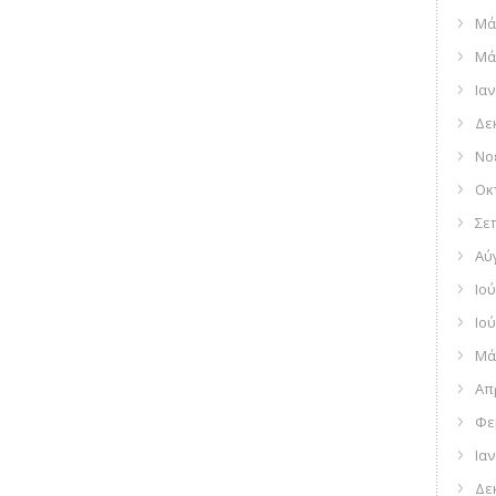
Μά
Μά
Ια
Δε
Νο
Οκ
Σε
Αύ
Ιού
Ιού
Μά
Απ
Φε
Ια
Δε