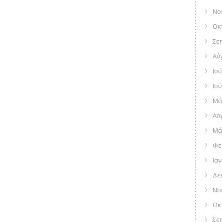
Νο
Οκ
Σε
Αύ
Ιού
Ιού
Μά
Απ
Μά
Φε
Ια
Δε
Νο
Οκ
Σε