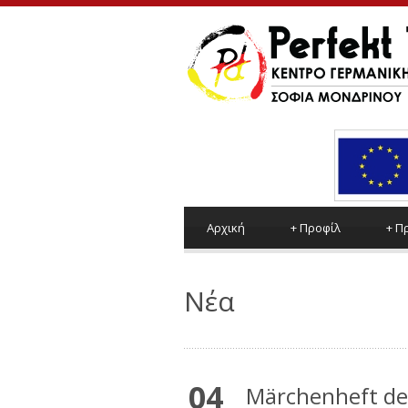
Αρχική
+
Προφίλ
+
Π
Νέα
04
Märchenheft des