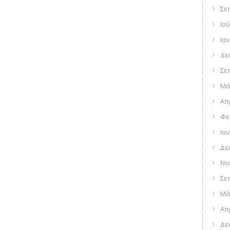
Σε
Ιού
Ια
Δε
Σε
Μά
Απ
Φε
Ια
Δε
Νο
Σε
Μά
Απ
Δε