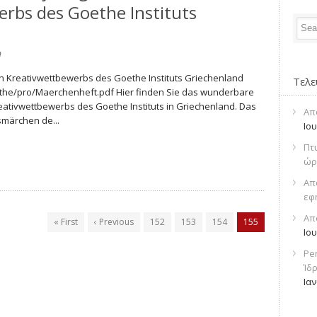
rbs des Goethe Instituts
n
n Kreativwettbewerbs des Goethe Instituts Griechenland
Τελε
/the/pro/Maerchenheft.pdf Hier finden Sie das wunderbare
eativwettbewerbs des Goethe Instituts in Griechenland. Das
Απ
märchen de...
Ιο
Πτ
ώρ
Απ
εφ
Απ
« First
‹ Previous
152
153
154
155
Ιο
Pe
Ίδ
Ια