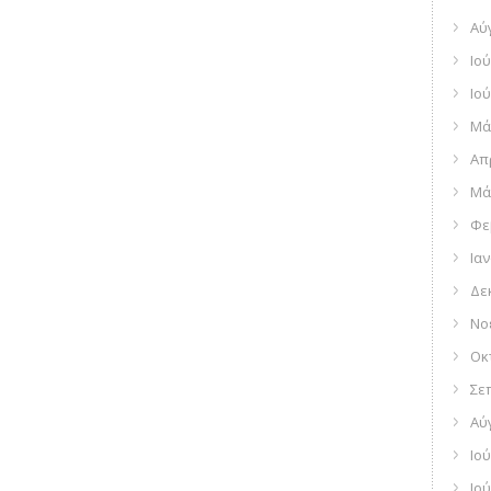
Αύ
Ιού
Ιού
Μά
Απ
Μά
Φε
Ια
Δε
Νο
Οκ
Σε
Αύ
Ιού
Ιού