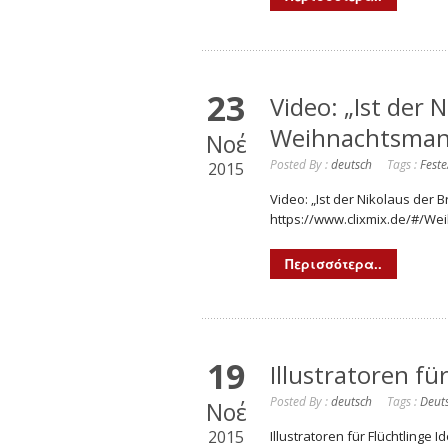
23
Video: „Ist der
Weihnachtsman
Νοέ
Posted By :
deutsch
Tags :
Feste
2015
Video: „Ist der Nikolaus de
https://www.clixmix.de/#/We
Περισσότερα..
19
Illustratoren fü
Posted By :
deutsch
Tags :
Deuts
Νοέ
2015
Illustratoren für Flüchtlinge I