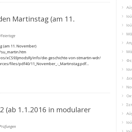
Αύ
Ιού
 den Martinstag (am 11.
Ιού
Μά
/Feiertage
Απ
ag (am 11. November)
Μά
/su_martin.htm
eos/xCS93jmodsRj/info/die-geschichte-von-stmartin-wdr/
Φε
rces/files/pdf40/11_November_-_Martinstag.pdf...
Ια
Δε
Νο
Οκ
Σε
C2 (ab 1.1.2016 in modularer
Αύ
Ιού
Prüfungen
Ιού