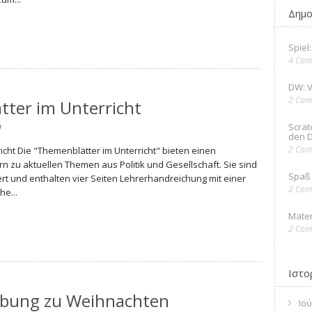
Δημο
Spiel
4 Com
DW: 
2 Com
tter im Unterricht
n
Scrat
den D
2 Com
icht Die "Themenblätter im Unterricht" bieten einen
rn zu aktuellen Themen aus Politik und Gesellschaft. Sie sind
Spaß 
ert und enthalten vier Seiten Lehrerhandreichung mit einer
2 Com
e...
Mater
2 Com
Ιστο
rbung zu Weihnachten
Ιού