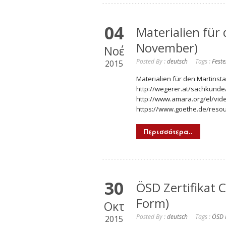
04
Materialien für
November)
Νοέ
Posted By :
deutsch
Tags :
Feste
2015
Materialien für den Martinst
http://wegerer.at/sachkunde
http://www.amara.org/el/vid
https://www.goethe.de/resou
Περισσότερα..
30
ÖSD Zertifikat 
Form)
Οκτ
Posted By :
deutsch
Tags :
ÖSD 
2015