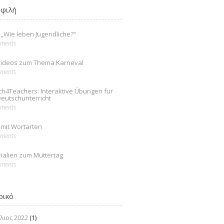
φιλή
: „Wie leben Jugendliche?“
ments
Videos zum Thema Karneval
ments
ch4Teachers: Interaktive Übungen für
eutschunterricht
ments
mit Wortarten
ments
ialien zum Muttertag
ments
ρικό
λιος 2022
(1)