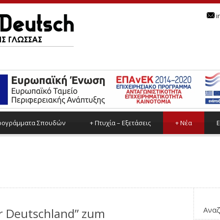
i
ρoγράμματα Σπουδών
+
Πτυχία – Εξετάσεις
+
Νέα
Ε
Αναζ
r Deutschland” zum