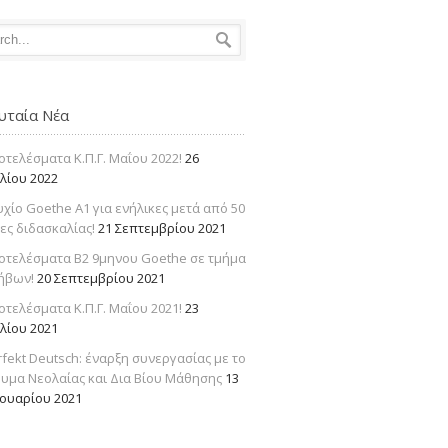
υταία Νέα
οτελέσματα Κ.Π.Γ. Μαΐου 2022!
26
υλίου 2022
υχίο Goethe Α1 για ενήλικες μετά από 50
ες διδασκαλίας!
21 Σεπτεμβρίου 2021
οτελέσματα Β2 9μηνου Goethe σε τμήμα
ήβων!
20 Σεπτεμβρίου 2021
οτελέσματα Κ.Π.Γ. Μαΐου 2021!
23
υλίου 2021
rfekt Deutsch: έναρξη συνεργασίας με το
ρυμα Νεολαίας και Δια Βίου Μάθησης
13
νουαρίου 2021