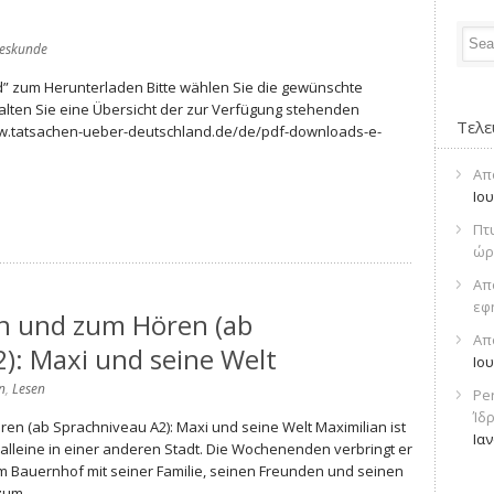
eskunde
” zum Herunterladen Bitte wählen Sie die gewünschte
halten Sie eine Übersicht der zur Verfügung stehenden
Τελε
ww.tatsachen-ueber-deutschland.de/de/pdf-downloads-e-
Απ
Ιο
Πτ
ώρ
Απ
εφ
n und zum Hören (ab
Απ
): Maxi und seine Welt
Ιο
n
,
Lesen
Pe
Ίδ
n (ab Sprachniveau A2): Maxi und seine Welt Maximilian ist
Ια
 alleine in einer anderen Stadt. Die Wochenenden verbringt er
 Bauernhof mit seiner Familie, seinen Freunden und seinen
um...