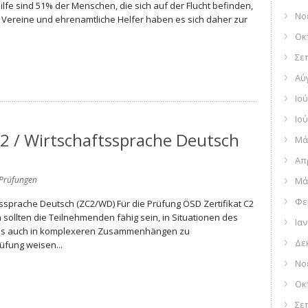
ilfe sind 51% der Menschen, die sich auf der Flucht befinden,
Νο
, Vereine und ehrenamtliche Helfer haben es sich daher zur
Οκ
Σε
Αύ
Ιού
Ιού
C2 / Wirtschaftssprache Deutsch
Μά
Απ
Prüfungen
Μά
Φε
ftssprache Deutsch (ZC2/WD) Für die Prüfung ÖSD Zertifikat C2
 sollten die Teilnehmenden fähig sein, in Situationen des
Ια
ens auch in komplexeren Zusammenhängen zu
Δε
üfung weisen...
Νο
Οκ
Σε