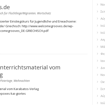
Νο
s.de
Σε
ch für Flüchtlinge/Migranten
,
Wortschatz
Αύ
erter Einstiegskurs für Jugendliche und Erwachsene:
Ιού
de/ Griechisch: http://www.welcomegrooves.de/wp-
elcomegrooves_DE-GRIECHISCH.pdf
Ιού
Απ
Μά
Φε
Ια
nterrichtsmaterial vom
Δε
ag
Νο
/Feiertage
,
Weihnachten
Οκ
erial vom Karabatos-Verlag
Σε
epoxes-kai-giortes
Αύ
Ιού