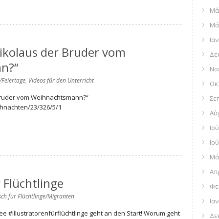
Μά
Μά
Ια
 Nikolaus der Bruder vom
Δε
n?“
Νο
/Feiertage
,
Videos für den Unterricht
Οκ
r Bruder vom Weihnachtsmann?“
Σε
ihnachten/23/326/5/1
Αύ
Ιού
Ιού
Μά
Απ
r Flüchtlinge
Φε
ch für Flüchtlinge/Migranten
Ια
dee ‪#‎illustratorenfürflüchtlinge‬ geht an den Start! Worum geht
Δε