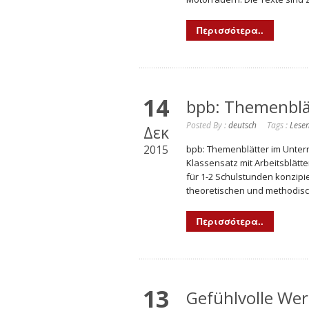
Περισσότερα..
14
bpb: Themenblä
Posted By :
deutsch
Tags :
Lese
Δεκ
2015
bpb: Themenblätter im Unterr
Klassensatz mit Arbeitsblätte
für 1-2 Schulstunden konzipi
theoretischen und methodisch
Περισσότερα..
13
Gefühlvolle We