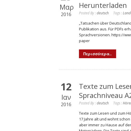
Herunterladen
Μαρ
Posted By :
deutsch
Tags :
Land
2016
„Tatsachen über Deutschland
Publikation aus. Für PDFs er
Sprachversionen. https://w
paper
Περισσότερα..
12
Texte zum Lese
Sprachniveau A2
Ιαν
Posted By :
deutsch
Tags :
Höre
2016
Texte zum Lesen und zum Höre
17 Jahre alt und wohnt schon
aber immer zu Hause auf dem
Motorrädern. Die Texte sind z