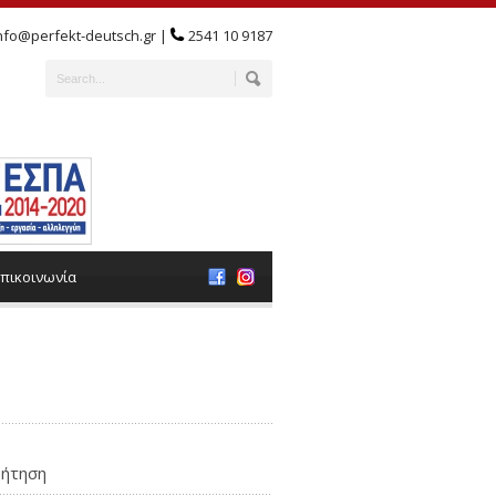
nfo@perfekt-deutsch.gr |
2541 10 9187
πικοινωνία
ήτηση