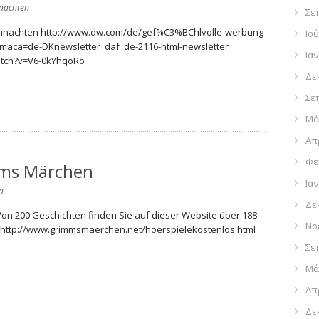
nachten
Σε
hnachten http://www.dw.com/de/gef%C3%BChlvolle-werbung-
Ιού
maca=de-DKnewsletter_daf_de-2116-html-newsletter
Ια
atch?v=V6-0kYhqoRo
Δε
Σε
Μά
Απ
Φε
mms Märchen
Ια
n
Δε
on 200 Geschichten finden Sie auf dieser Website über 188
Νο
. http://www.grimmsmaerchen.net/hoerspielekostenlos.html
Σε
Μά
Απ
Δε