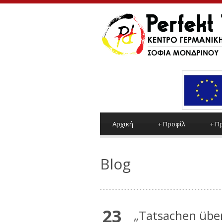
Αρχική
+
Προφίλ
+
Π
Blog
23
„Tatsachen übe