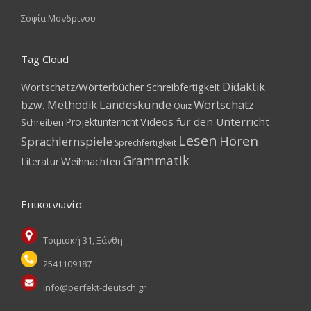
Σοφία Μονδρινου
Tag Cloud
Didaktik
Wortschatz/Wörterbücher
Schreibfertigkeit
Landeskunde
Wortschatz
bzw. Methodik
Quiz
Videos für den Unterricht
Projektunterricht
Schreiben
Lesen
Hören
Sprachlernspiele
Sprechfertigkeit
Grammatik
Weihnachten
Literatur
Επικοινωνία
Τσιμισκή 31, Ξάνθη
2541109187
info@perfekt-deutsch.gr