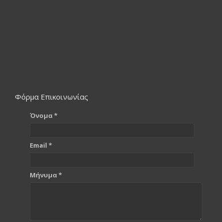
Φόρμα Επικοινωνίας
Όνομα *
Email *
Μήνυμα *