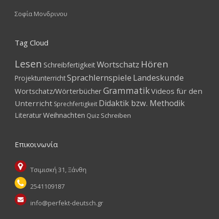
Σοφία Μονδρινου
Tag Cloud
Lesen
Hören
Wortschatz
Schreibfertigkeit
Sprachlernspiele
Landeskunde
Projektunterricht
Grammatik
Wortschatz/Wörterbücher
Videos für den
Didaktik bzw. Methodik
Unterricht
Sprechfertigkeit
Weihnachten
Literatur
Schreiben
Quiz
Επικοινωνία
Τσιμισκή 31, Ξάνθη
2541109187
info@perfekt-deutsch.gr