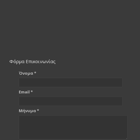
Φόρμα Επικοινωνίας
Όνομα *
Email *
Μήνυμα *