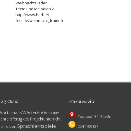
Weihnachtslieder:
Texte und Melodien 2
http://www.herbert-
fritz.de/weihnacht_framefree.html
avagnacco/deutsch/index.htm
Tag Cloud
Επικοινωνία
Wortschatz/Wörterbücher
Quiz
Τσιμισκή 31, Ξάνθη
Schreibfertigkeit
Projektunterricht
Sprachlernspiele
Schreiben
2541109187