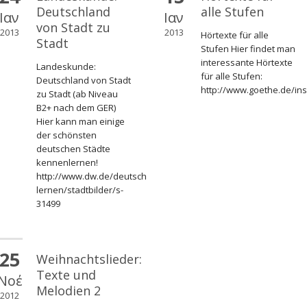
Deutschland
alle Stufen
Ιαν
Ιαν
von Stadt zu
2013
2013
Hörtexte für alle
Stadt
Stufen Hier findet man
interessante Hörtexte
Landeskunde:
für alle Stufen:
Deutschland von Stadt
http://www.goethe.de/ins
zu Stadt (ab Niveau
B2+ nach dem GER)
Hier kann man einige
der schönsten
/wnd/deu/mse/deindex.htm
deutschen Städte
kennenlernen!
http://www.dw.de/deutsch-
lernen/stadtbilder/s-
31499
25
Weihnachtslieder:
Texte und
Νοέ
Melodien 2
2012