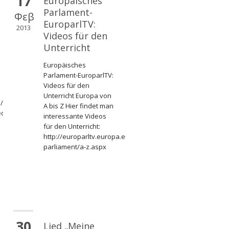
17
Europäisches
Parlament-
Φεβ
EuroparlTV:
2013
Videos für den
Unterricht
Europäisches
Parlament-EuroparlTV:
Videos für den
Unterricht Europa von
m/watch?
A bis Z Hier findet man
ed&v=UXD-
interessante Videos
für den Unterricht:
http://europarltv.europa.eu/de/young-
parliament/a-z.aspx
30
Lied „Meine