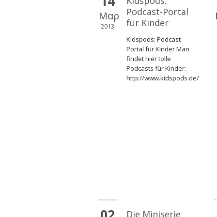
14
Kidspods:
Podcast-Portal
Μαρ
für Kinder
2013
Kidspods: Podcast-
Portal für Kinder Man
findet hier tolle
Podcasts für Kinder:
http://www.kidspods.de/
02
Die Miniserie