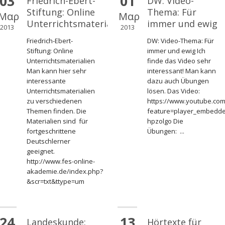
03
01
Friedrich-Ebert-
DW: Video-
Stiftung: Online
Thema: Für
Μαρ
Μαρ
Unterrichtsmaterialien
immer und ewig
2013
2013
Friedrich-Ebert-
DW: Video-Thema: Für
Stiftung: Online
immer und ewig Ich
Unterrichtsmaterialien
finde das Video sehr
Man kann hier sehr
interessant! Man kann
interessante
dazu auch Übungen
Unterrichtsmaterialien
lösen. Das Video:
zu verschiedenen
https://www.youtube.co
Themen finden. Die
feature=player_embedd
Materialien sind für
hpzolgo Die
fortgeschrittene
Übungen: ...
Deutschlerner
geeignet.
http://www.fes-online-
akademie.de/index.php?
&scr=txt&ttype=um
24
13
Landeskunde:
Hörtexte für