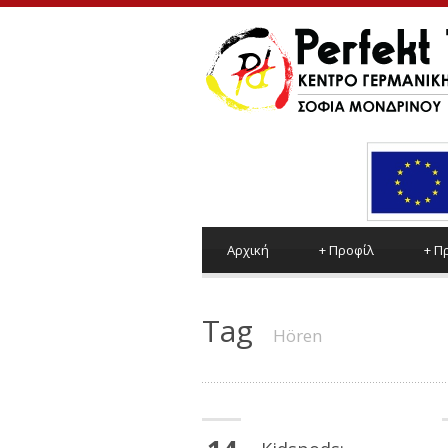
Αρχική
+
Προφίλ
+
Π
Tag
Hören