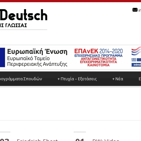
i
ρoγράμματα Σπουδών
+
Πτυχία – Εξετάσεις
+
Νέα
Ε