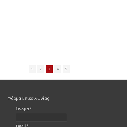
1
2
3
4
5
Φόρμα Επικοινωνίας
Όνομα *
Email *