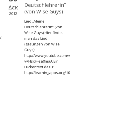
Deutschlehrerin“
Δεκ
(von Wise Guys)
2012
Lied „Meine
Deutschlehrerin“ (von
Wise Guys) Hier findet
/gr/lp/lhr/mat/tip/arc/de8678903.htm
man das Lied
(gesungen von Wise
Guys):
http://www.youtube.com/watch?
v=HsxH-za0maA Ein
Lückentext dazu:
http://learningapps.org/107861